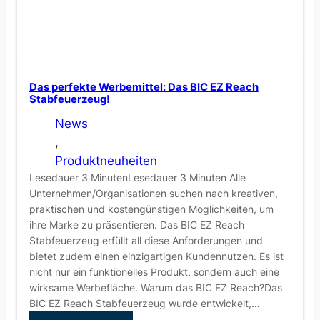
h
S
a
o
l
r
t
t
i
Das perfekte Werbemittel: Das BIC EZ Reach
i
g
Stabfeuerzeug!
m
e
News
e
r
, 
n
Z
Produktneuheiten
t
e
Lesedauer 3 MinutenLesedauer 3 Minuten Alle
:
t
Unternehmen/Organisationen suchen nach kreativen,
I
praktischen und kostengünstigen Möglichkeiten, um
t
h
ihre Marke zu präsentieren. Das BIC EZ Reach
e
r
Stabfeuerzeug erfüllt all diese Anforderungen und
l
bietet zudem einen einzigartigen Kundennutzen. Es ist
e
b
nicht nur ein funktionelles Produkt, sondern auch eine
p
o
wirksame Werbefläche. Warum das BIC EZ Reach?Das
e
x
BIC EZ Reach Stabfeuerzeug wurde entwickelt,…
r