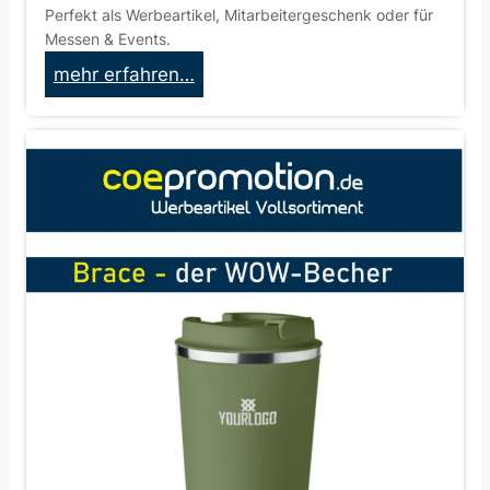
Perfekt als Werbeartikel, Mitarbeitergeschenk oder für
Messen & Events.
:
mehr erfahren…
C
o
t
t
o
n
e
l
–
d
i
e
W
O