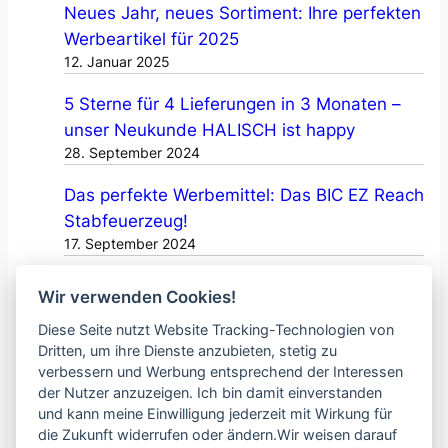
b
Neues Jahr, neues Sortiment: Ihre perfekten
e
Werbeartikel für 2025
12. Januar 2025
“
s
5 Sterne für 4 Lieferungen in 3 Monaten –
e
unser Neukunde HALISCH ist happy
t
28. September 2024
z
Das perfekte Werbemittel: Das BIC EZ Reach
t
Stabfeuerzeug!
!
17. September 2024
Kreative Druckmotive auf funktionellem
Wir verwenden Cookies!
Werbeartikel!
Diese Seite nutzt Website Tracking-Technologien von
2. August 2024
Dritten, um ihre Dienste anzubieten, stetig zu
verbessern und Werbung entsprechend der Interessen
Hochwertige, bedruckte Zollstöcke:
der Nutzer anzuzeigen. Ich bin damit einverstanden
Werbung, die „Maßstäbe“ setzt!
und kann meine Einwilligung jederzeit mit Wirkung für
30. Juli 2024
die Zukunft widerrufen oder ändern.Wir weisen darauf