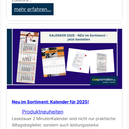
n
:
mehr erfahren…
k
H
t
o
i
c
o
h
n
w
e
e
l
r
l
t
e
i
m
g
W
e
e
,
Neu im Sortiment: Kalender für 2025!
r
b
b
Produktneuheiten
e
Lesedauer 2 MinutenKalender sind nicht nur praktische
e
d
Alltagsbegleiter, sondern auch leistungsstarke
a
r