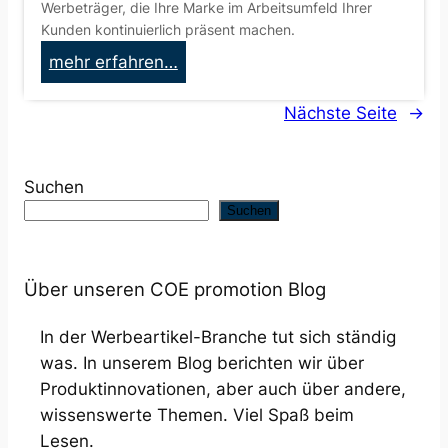
Werbeträger, die Ihre Marke im Arbeitsumfeld Ihrer
r
u
Kunden kontinuierlich präsent machen.
t
c
:
mehr erfahren…
i
k
N
k
t
Nächste Seite
→
e
e
e
u
l
Z
i
!
o
Suchen
m
l
Suchen
S
l
o
s
r
t
Über unseren COE promotion Blog
t
ö
i
c
In der Werbeartikel-Branche tut sich ständig
m
k
was. In unserem Blog berichten wir über
e
e
Produktinnovationen, aber auch über andere,
n
:
wissenswerte Themen. Viel Spaß beim
t
W
Lesen.