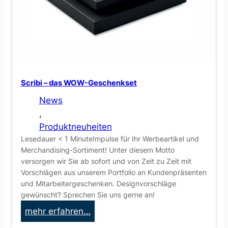
i
e
S
c
h
w
Scribi – das WOW-Geschenkset
e
i
News
z
, 
Produktneuheiten
Lesedauer < 1 MinuteImpulse für Ihr Werbeartikel und
Merchandising-Sortiment! Unter diesem Motto
versorgen wir Sie ab sofort und von Zeit zu Zeit mit
Vorschlägen aus unserem Portfolio an Kundenpräsenten
und Mitarbeitergeschenken. Designvorschläge
gewünscht? Sprechen Sie uns gerne an!
:
mehr erfahren…
S