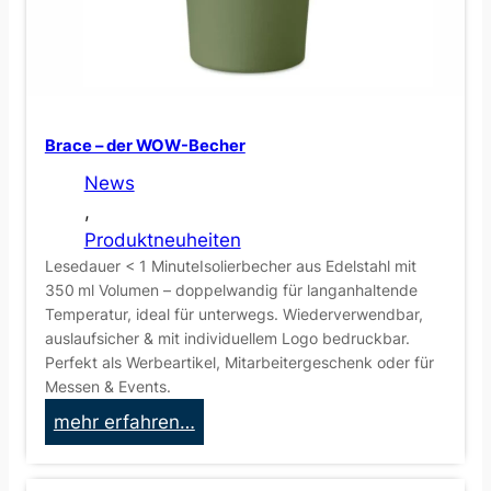
W
-
T
a
s
Brace – der WOW-Becher
c
h
News
e
, 
Produktneuheiten
Lesedauer < 1 MinuteIsolierbecher aus Edelstahl mit
350 ml Volumen – doppelwandig für langanhaltende
Temperatur, ideal für unterwegs. Wiederverwendbar,
auslaufsicher & mit individuellem Logo bedruckbar.
Perfekt als Werbeartikel, Mitarbeitergeschenk oder für
Messen & Events.
:
mehr erfahren…
B
r