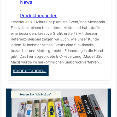
m
News
l
i
, 
f
t
Produktneuheiten
ü
t
Lesedauer < 1 MinuteIhr plant ein Event/eine Messe/ein
r
e
Festival mit einem besonderen Motto und habt dafür
2
eine besonders kreative Grafik erstellt? Mit diesem
l
0
Referenz-Beispiel zeigen wir Euch, wie unser Kunde
:
2
jedem Teilnehmer seines Events eine funktionelle,
D
5
bezahlbar und Motto-gerechte Erinnerung in die Hand
a
gibt. Das hier abgebildete BiC-Feuerzeug (Modell J26
s
Maxi) wurde im herkömmlichen Siebdruckverfahren…
B
:
mehr erfahren…
I
K
C
r
E
e
Z
a
R
t
e
i
a