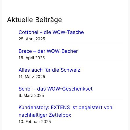
:
e
K
r
a
Aktuelle Beiträge
b
l
u
e
Cottonel – die WOW-Tasche
n
n
25. April 2025
g
d
,
Brace – der WOW-Becher
e
d
16. April 2025
r
i
f
Alles auch für die Schweiz
e
ü
11. März 2025
„
r
M
Scribi – das WOW-Geschenkset
2
6. März 2025
a
0
ß
2
Kundenstory: EXTENS ist begeistert von
s
5
nachhaltiger Zettelbox
t
!
10. Februar 2025
ä