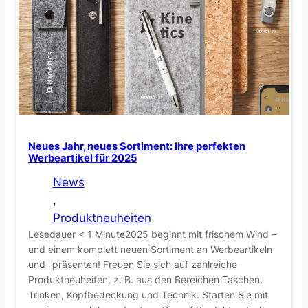
e
n
s
t
o
r
y
:
Neues Jahr, neues Sortiment: Ihre perfekten
E
Werbeartikel für 2025
X
News
T
, 
E
Produktneuheiten
N
Lesedauer < 1 Minute2025 beginnt mit frischem Wind –
S
und einem komplett neuen Sortiment an Werbeartikeln
i
und -präsenten! Freuen Sie sich auf zahlreiche
Produktneuheiten, z. B. aus den Bereichen Taschen,
s
Trinken, Kopfbedeckung und Technik. Starten Sie mit
t