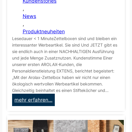
Kundenstories
h
, 
e
News
n
, 
k
Produktneuheiten
s
Lesedauer < 1 MinuteZettelboxen sind und bleiben ein
e
interessanter Werbeartikel. Sie sind Und JETZT gibt es
t
sie endlich auch in einer NACHHALTIGEN Ausführung
und jede Menge Zusatznutzen. Kundenstimme Einer
unserer ersten AROLAX-Kunden, die
Personaldienstleistung EXTENS, berichtet begeistert:
„Mit der Arolax-Zettelbox haben wir nicht nur einen
ökologisch wertvollen Werbeartikel bekommen.
Gleichzeitig beinhaltet es einen Stifteköcher und…
:
mehr erfahren…
K
u
n
d