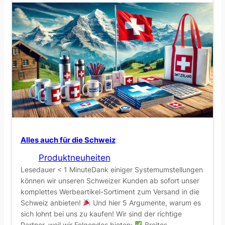
a
c
e
–
d
e
r
W
O
W
-
Alles auch für die Schweiz
B
Produktneuheiten
e
Lesedauer < 1 MinuteDank einiger Systemumstellungen
c
können wir unseren Schweizer Kunden ab sofort unser
h
komplettes Werbeartikel-Sortiment zum Versand in die
e
Schweiz anbieten!
Und hier 5 Argumente, warum es
sich lohnt bei uns zu kaufen! Wir sind der richtige
r
Partner, weil wir Folgendes bieten:
Breites