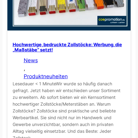
v
c
e
h
D
S
r
t
u
a
c
Hochwertige, bedruckte Zollstöcke: Werbung, die
b
k
„Maßstäbe“ setzt!
f
m
News
e
o
, 
u
t
Produktneuheiten
e
i
Lesedauer < 1 MinuteWir wurde so häufig danach
r
v
gefragt. Jetzt haben wir entschieden unser Sortiment
z
e
zu erweitern. Ab sofort bieten wir ein Kernsortiment
e
hochwertiger Zollstöcke/Meterstäben an. Warum
a
u
Zollstöcke? Zollstöcke sind praktische und beliebte
u
Werbeartikel. Sie sind nicht nur im Handwerk und
g
f
Gewerbe unverzichtbar, sondern auch im privaten
!
f
Alltag vielseitig einsetzbar. Und das Beste: Jeder
u
Zollstock…