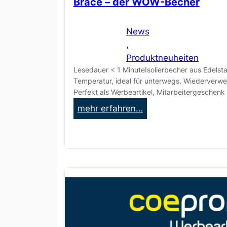
Brace – der WOW-Becher
News
, 
Produktneuheiten
Lesedauer < 1 MinuteIsolierbecher aus Edelst
Temperatur, ideal für unterwegs. Wiederverwe
Perfekt als Werbeartikel, Mitarbeitergeschenk
:
mehr erfahren…
B
r
a
c
e
–
d
e
r