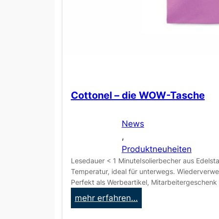
Cottonel – die WOW-Tasche
News
, 
Produktneuheiten
Lesedauer < 1 MinuteIsolierbecher aus Edelst
Temperatur, ideal für unterwegs. Wiederverwe
Perfekt als Werbeartikel, Mitarbeitergeschenk
:
mehr erfahren…
C