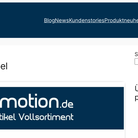
Blog
News
Kundenstories
Produktneuhe
S
el